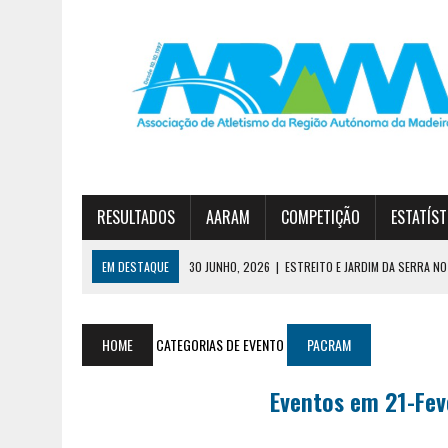
RESULTADOS
AARAM
COMPETIÇÃO
ESTATÍST
EM DESTAQUE
30 JUNHO, 2026
|
ESTREITO E JARDIM DA SERRA NO 
23 JUNHO, 2026
|
TAÇA FUN’ATHLETICS TERMINA COM VITÓRIA DO JA
7 AGOSTO, 2026
|
CURSO DE TREINADORES DE ATLETISMO – GRAU II
HOME
CATEGORIAS DE EVENTO
PACRAM
Eventos em 21-Fev