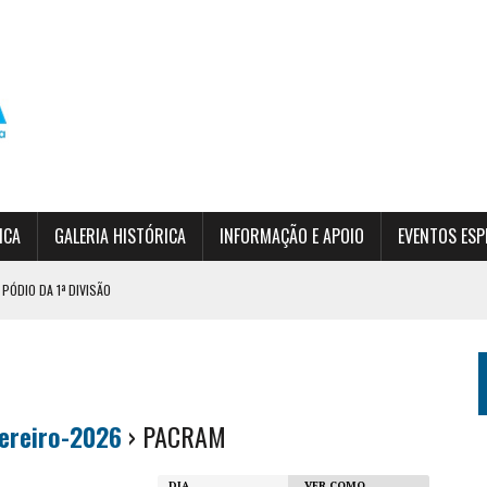
ICA
GALERIA HISTÓRICA
INFORMAÇÃO E APOIO
EVENTOS ESP
PÓDIO DA 1ª DIVISÃO
RDIM DA SERRA
 (INSCRIÇÕES ABERTAS)
ereiro-2026
› PACRAM
DIA
VER COMO