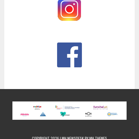
COPYRIGHT 2026 | MH NEWSDESK BY
MH THEMES