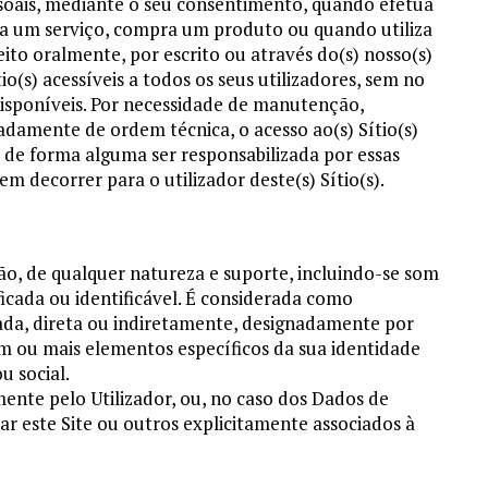
oais, mediante o seu consentimento, quando efetua
ata um serviço, compra um produto ou quando utiliza
feito oralmente, por escrito ou através do(s) nosso(s)
o(s) acessíveis a todos os seus utilizadores, sem no
isponíveis. Por necessidade de manutenção,
damente de ordem técnica, o acesso ao(s) Sítio(s)
de forma alguma ser responsabilizada por essas
 decorrer para o utilizador deste(s) Sítio(s).
o, de qualquer natureza e suporte, incluindo-se som
ficada ou identificável. É considerada como
cada, direta ou indiretamente, designadamente por
m ou mais elementos específicos da sua identidade
ou social.
ente pelo Utilizador, ou, no caso dos Dados de
ar este Site ou outros explicitamente associados à