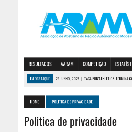
RESULTADOS
AARAM
COMPETIÇÃO
ESTATÍST
EM DESTAQUE
23 JUNHO, 2026
|
TAÇA FUN’ATHLETICS TERMINA C
19 JUNHO, 2026
|
DIOGO NÓBREGA E JOANA SOUSA VENCEM CIRCUITO 
30 JUNHO, 2026
|
ESTREITO E JARDIM DA SERRA NO PÓDIO DA 1ª DIVI
HOME
POLITICA DE PRIVACIDADE
Politica de privacidade