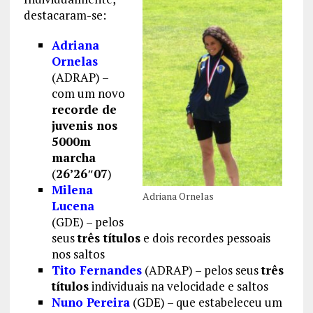
destacaram-se:
Adriana
Ornelas
(ADRAP) –
com um novo
recorde de
juvenis nos
5000m
marcha
(
26’26″07
)
Milena
Adriana Ornelas
Lucena
(GDE) – pelos
seus
três títulos
e dois recordes pessoais
nos saltos
Tito Fernandes
(ADRAP) – pelos seus
três
títulos
individuais na velocidade e saltos
Nuno Pereira
(GDE) – que estabeleceu um