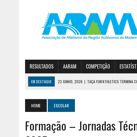
RESULTADOS
AARAM
COMPETIÇÃO
ESTATÍST
EM DESTAQUE
23 JUNHO, 2026
|
TAÇA FUN’ATHLETICS TERMINA C
19 JUNHO, 2026
|
DIOGO NÓBREGA E JOANA SOUSA VENCEM CIRCUITO 
30 JUNHO, 2026
|
ESTREITO E JARDIM DA SERRA NO PÓDIO DA 1ª DIVI
HOME
ESCOLAR
Formação – Jornadas Técn