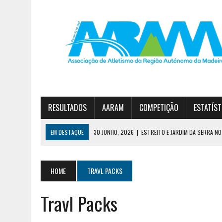
RESULTADOS
AARAM
COMPETIÇÃO
ESTATÍST
EM DESTAQUE
30 JUNHO, 2026
|
ESTREITO E JARDIM DA SERRA NO 
23 JUNHO, 2026
|
TAÇA FUN’ATHLETICS TERMINA COM VITÓRIA DO JA
7 AGOSTO, 2026
|
CURSO DE TREINADORES DE ATLETISMO – GRAU II
HOME
TRAVL PACKS
Travl Packs