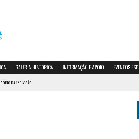
ICA
GALERIA HISTÓRICA
INFORMAÇÃO E APOIO
EVENTOS ESP
PÓDIO DA 1ª DIVISÃO
RDIM DA SERRA
 (INSCRIÇÕES ABERTAS)