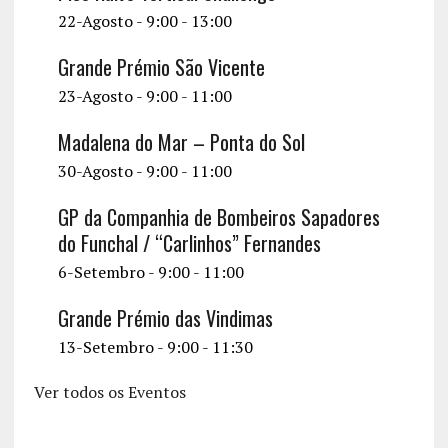
v
22-Agosto - 9:00
-
13:00
i
Grande Prémio São Vicente
g
23-Agosto - 9:00
-
11:00
a
t
Madalena do Mar – Ponta do Sol
30-Agosto - 9:00
-
11:00
i
o
GP da Companhia de Bombeiros Sapadores
do Funchal / “Carlinhos” Fernandes
n
6-Setembro - 9:00
-
11:00
Grande Prémio das Vindimas
13-Setembro - 9:00
-
11:30
Ver todos os Eventos