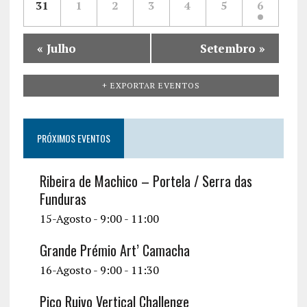
r
31
1
2
3
4
5
6
c
a
n
v
t
i
h
r
o
i
s
«
Julho
Setembro
»
o
a
g
d
a
n
+ EXPORTAR EVENTOS
e
t
d
i
E
V
PRÓXIMOS EVENTOS
o
v
i
n
e
Ribeira de Machico – Portela / Serra das
e
Funduras
n
w
15-Agosto - 9:00
-
11:00
t
s
o
Grande Prémio Art’ Camacha
N
16-Agosto - 9:00
-
11:30
s
a
Pico Ruivo Vertical Challenge