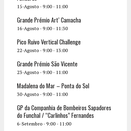
v
15-Agosto - 9:00
-
11:00
i
Grande Prémio Art’ Camacha
g
16-Agosto - 9:00
-
11:30
a
t
Pico Ruivo Vertical Challenge
22-Agosto - 9:00
-
13:00
i
o
Grande Prémio São Vicente
n
23-Agosto - 9:00
-
11:00
Madalena do Mar – Ponta do Sol
30-Agosto - 9:00
-
11:00
GP da Companhia de Bombeiros Sapadores
do Funchal / “Carlinhos” Fernandes
6-Setembro - 9:00
-
11:00