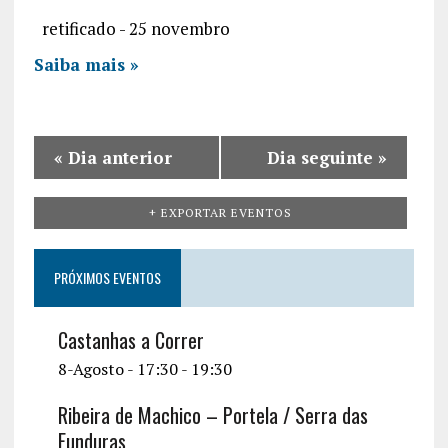
c
a
v
retificado - 25 novembro
h
r
i
Saiba mais »
a
g
a
n
t
d
«
Dia anterior
Dia seguinte
»
i
V
o
+ EXPORTAR EVENTOS
i
n
e
PRÓXIMOS EVENTOS
w
s
Castanhas a Correr
8-Agosto - 17:30
-
19:30
N
a
Ribeira de Machico – Portela / Serra das
Funduras