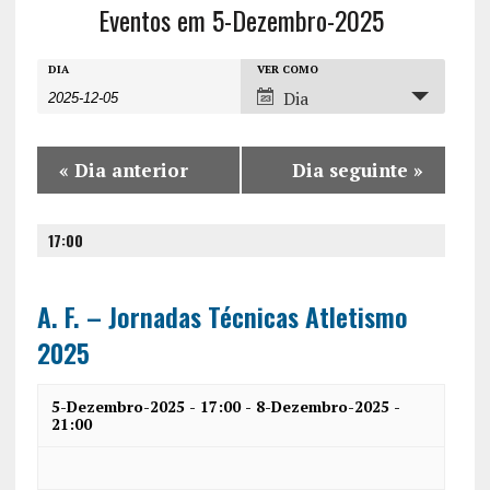
Eventos em 5-Dezembro-2025
E
E
E
DIA
VER COMO
Dia
v
v
v
e
e
e
n
«
Dia anterior
Dia seguinte
»
n
n
t
t
t
o
17:00
o
o
s
V
s
P
i
A. F. – Jornadas Técnicas Atletismo
r
S
e
2025
o
w
e
c
5-Dezembro-2025 - 17:00
-
8-Dezembro-2025 -
s
a
21:00
u
N
r
r
a