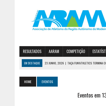
RESULTADOS
AARAM
COMPETIÇÃO
ESTATÍST
EM DESTAQUE
23 JUNHO, 2026
|
TAÇA FUN’ATHLETICS TERMINA C
19 JUNHO, 2026
|
DIOGO NÓBREGA E JOANA SOUSA VENCEM CIRCUITO 
30 JUNHO, 2026
|
ESTREITO E JARDIM DA SERRA NO PÓDIO DA 1ª DIVI
HOME
EVENTOS
Eventos em 1