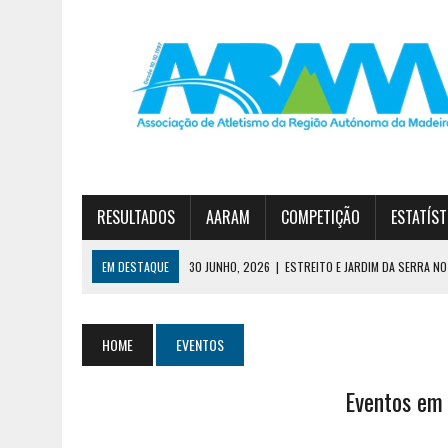
RESULTADOS
AARAM
COMPETIÇÃO
ESTATÍST
EM DESTAQUE
30 JUNHO, 2026
|
ESTREITO E JARDIM DA SERRA NO 
23 JUNHO, 2026
|
TAÇA FUN’ATHLETICS TERMINA COM VITÓRIA DO JA
7 AGOSTO, 2026
|
CURSO DE TREINADORES DE ATLETISMO – GRAU II
HOME
EVENTOS
Eventos em