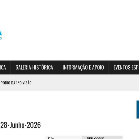
ICA
GALERIA HISTÓRICA
INFORMAÇÃO E APOIO
EVENTOS ESP
PÓDIO DA 1ª DIVISÃO
RDIM DA SERRA
 (INSCRIÇÕES ABERTAS)
 28-Junho-2026
DIA
VER COMO