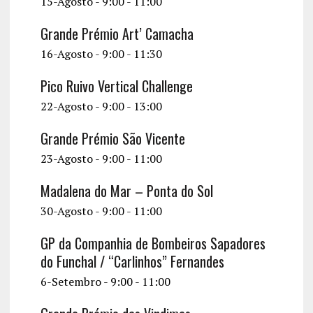
v
15-Agosto - 9:00
-
11:00
i
Grande Prémio Art’ Camacha
g
16-Agosto - 9:00
-
11:30
a
Pico Ruivo Vertical Challenge
t
22-Agosto - 9:00
-
13:00
i
Grande Prémio São Vicente
o
23-Agosto - 9:00
-
11:00
n
Madalena do Mar – Ponta do Sol
30-Agosto - 9:00
-
11:00
GP da Companhia de Bombeiros Sapadores
do Funchal / “Carlinhos” Fernandes
6-Setembro - 9:00
-
11:00