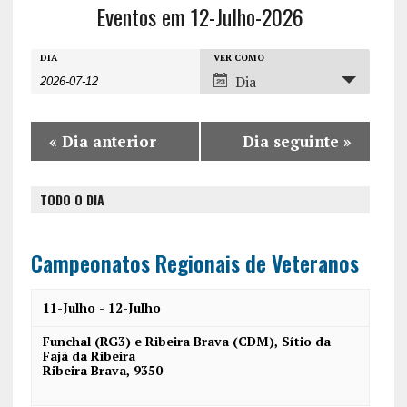
Eventos em 12-Julho-2026
E
E
E
DIA
VER COMO
Dia
v
v
v
e
e
e
n
«
Dia anterior
Dia seguinte
»
n
n
t
t
t
o
TODO O DIA
o
o
s
V
s
P
i
Campeonatos Regionais de Veteranos
r
S
e
o
11-Julho
-
12-Julho
w
e
c
s
Funchal (RG3) e Ribeira Brava (CDM),
Sítio da
a
Fajã da Ribeira
u
N
Ribeira Brava
,
9350
r
r
a