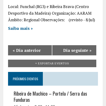
c
a
v
Local: Funchal (RG3) e Ribeira Brava (Centro
h
r
i
Desportivo da Madeira) Organização: AARAM
a
g
Âmbito: Regional Observações: (revisto - 8/jul)
a
n
Saiba mais »
t
d
i
V
o
«
Dia anterior
Dia seguinte
»
i
n
e
+ EXPORTAR EVENTOS
w
PRÓXIMOS EVENTOS
s
N
Ribeira de Machico – Portela / Serra das
a
Funduras