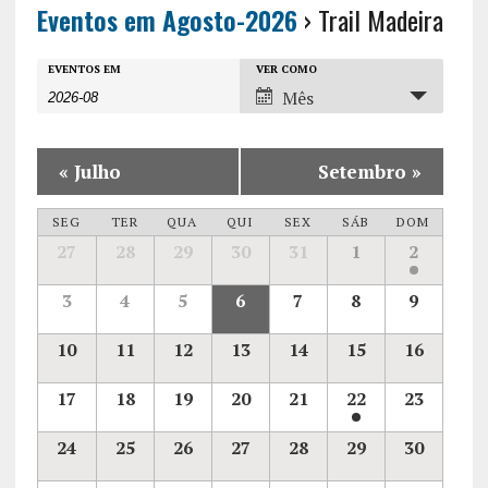
Eventos em Agosto-2026
› Trail Madeira
E
E
E
EVENTOS EM
VER COMO
Mês
v
v
v
e
e
e
n
«
Julho
Setembro
»
n
n
t
t
C
t
SEG
TER
QUA
QUI
SEX
SÁB
DOM
o
o
C
a
27
28
29
30
31
1
2
o
a
s
V
l
l
e
3
4
5
6
7
8
9
s
P
i
n
e
d
r
S
e
10
11
12
13
14
15
16
á
r
n
o
w
e
i
17
18
19
20
21
22
23
o
c
d
s
a
d
u
e
N
á
24
25
26
27
28
29
30
E
r
r
v
a
e