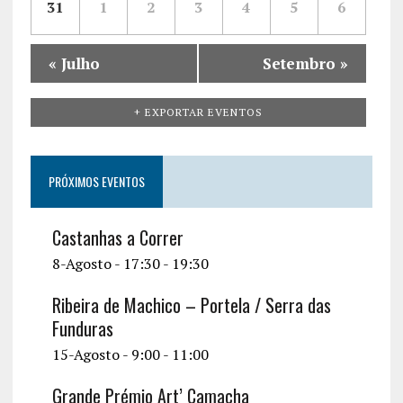
r
31
1
2
3
4
5
6
c
a
n
v
t
i
h
r
o
i
s
«
Julho
Setembro
»
o
a
g
d
a
n
+ EXPORTAR EVENTOS
e
t
d
i
E
V
PRÓXIMOS EVENTOS
o
v
i
n
e
Castanhas a Correr
e
n
8-Agosto - 17:30
-
19:30
w
t
s
Ribeira de Machico – Portela / Serra das
o
Funduras
N
15-Agosto - 9:00
-
11:00
s
a
Grande Prémio Art’ Camacha