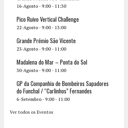
v
16-Agosto - 9:00
-
11:30
i
Pico Ruivo Vertical Challenge
g
22-Agosto - 9:00
-
13:00
a
t
Grande Prémio São Vicente
23-Agosto - 9:00
-
11:00
i
o
Madalena do Mar – Ponta do Sol
n
30-Agosto - 9:00
-
11:00
GP da Companhia de Bombeiros Sapadores
do Funchal / “Carlinhos” Fernandes
6-Setembro - 9:00
-
11:00
Ver todos os Eventos