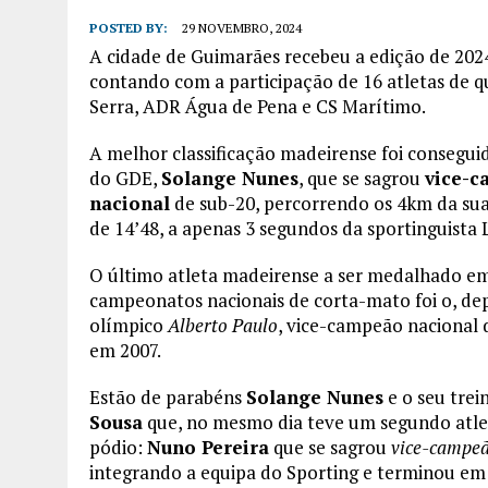
POSTED BY:
29 NOVEMBRO, 2024
A cidade de Guimarães recebeu a edição de 202
contando com a participação de 16 atletas de q
Serra, ADR Água de Pena e CS Marítimo.
A melhor classificação madeirense foi conseguid
do GDE,
Solange Nunes
, que se sagrou
vice-c
nacional
de sub-20, percorrendo os 4km da su
de 14’48, a apenas 3 segundos da sportinguista 
O último atleta madeirense a ser medalhado e
campeonatos nacionais de corta-mato foi o, dep
olímpico
Alberto Paulo
, vice-campeão nacional 
em 2007.
Estão de parabéns
Solange Nunes
e o seu tre
Sousa
que, no mesmo dia teve um segundo atle
pódio:
Nuno Pereira
que se sagrou
vice-campeã
integrando a equipa do Sporting e terminou em 