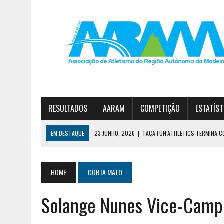
RESULTADOS
AARAM
COMPETIÇÃO
ESTATÍST
EM DESTAQUE
23 JUNHO, 2026
|
TAÇA FUN’ATHLETICS TERMINA C
19 JUNHO, 2026
|
DIOGO NÓBREGA E JOANA SOUSA VENCEM CIRCUITO 
30 JUNHO, 2026
|
ESTREITO E JARDIM DA SERRA NO PÓDIO DA 1ª DIVI
HOME
CORTA MATO
Solange Nunes Vice-Camp