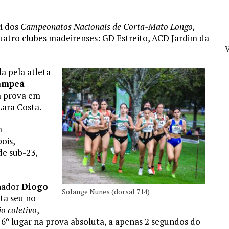
4 dos
Campeonatos Nacionais de Corta-Mato Longo,
uatro clubes madeirenses: GD Estreito, ACD Jardim da
V
a pela atleta
ampeã
a prova em
Lara Costa.
m
ois,
de sub-23,
inador
Diogo
Solange Nunes (dorsal 714)
ta seu no
o coletivo
,
6º lugar na prova absoluta, a apenas 2 segundos do