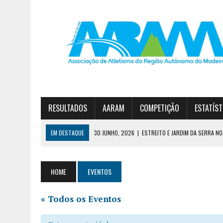
RESULTADOS
AARAM
COMPETIÇÃO
ESTATÍST
EM DESTAQUE
30 JUNHO, 2026
|
ESTREITO E JARDIM DA SERRA NO 
23 JUNHO, 2026
|
TAÇA FUN’ATHLETICS TERMINA COM VITÓRIA DO JA
7 AGOSTO, 2026
|
CURSO DE TREINADORES DE ATLETISMO – GRAU II
HOME
EVENTOS
« Todos os Eventos