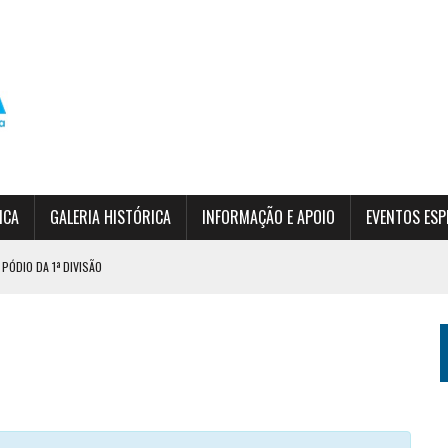
ICA
GALERIA HISTÓRICA
INFORMAÇÃO E APOIO
EVENTOS ESP
PÓDIO DA 1ª DIVISÃO
RDIM DA SERRA
 (INSCRIÇÕES ABERTAS)