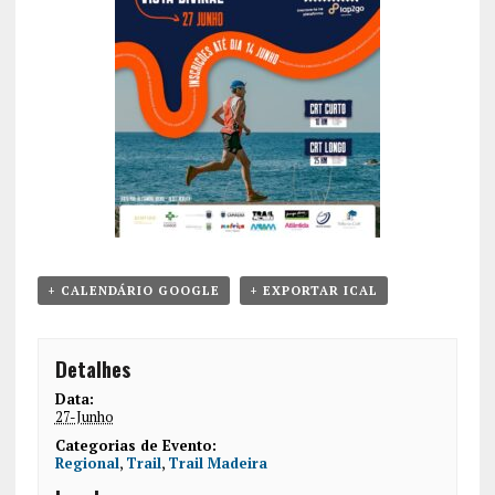
+ CALENDÁRIO GOOGLE
+ EXPORTAR ICAL
Detalhes
Data:
27-Junho
Categorias de Evento:
Regional
,
Trail
,
Trail Madeira