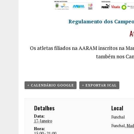
Regulamento dos Campeon
A
Os atletas filiados na AARAM inscritos na M
também nos Cam
+ CALENDÁRIO GOOGLE
+ EXPORTAR ICAL
Detalhes
Local
Data:
Funchal
17-Janeiro
Funchal
,
Mad
Hora:
15:00 - 21:00