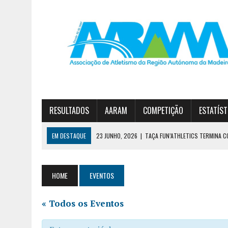
RESULTADOS
AARAM
COMPETIÇÃO
ESTATÍST
EM DESTAQUE
19 JUNHO, 2026
|
DIOGO NÓBREGA E JOANA SOUSA 
30 JUNHO, 2026
|
ESTREITO E JARDIM DA SERRA NO PÓDIO DA 1ª DIVI
23 JUNHO, 2026
|
TAÇA FUN’ATHLETICS TERMINA COM VITÓRIA DO JA
HOME
EVENTOS
« Todos os Eventos