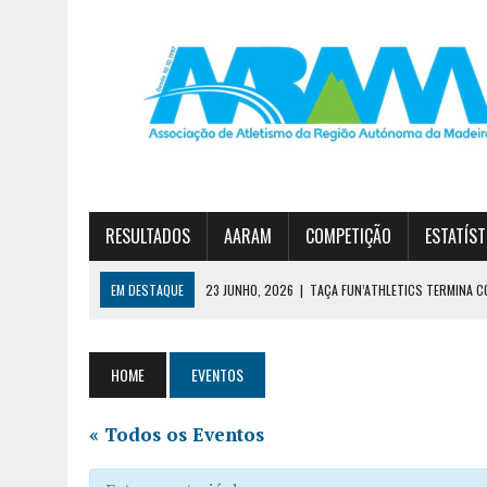
RESULTADOS
AARAM
COMPETIÇÃO
ESTATÍST
EM DESTAQUE
23 JUNHO, 2026
|
TAÇA FUN’ATHLETICS TERMINA C
19 JUNHO, 2026
|
DIOGO NÓBREGA E JOANA SOUSA VENCEM CIRCUITO 
30 JUNHO, 2026
|
ESTREITO E JARDIM DA SERRA NO PÓDIO DA 1ª DIVI
HOME
EVENTOS
« Todos os Eventos