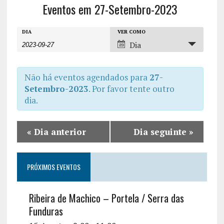
Eventos em 27-Setembro-2023
E
E
E
DIA
VER COMO
Dia
v
v
v
e
e
e
n
Não há eventos agendados para
27-
n
n
Setembro-2023
. Por favor tente outro
t
t
dia.
t
o
o
o
s
V
«
Dia anterior
Dia seguinte
»
s
P
i
r
S
e
PRÓXIMOS EVENTOS
o
w
e
c
s
a
Ribeira de Machico – Portela / Serra das
u
N
Funduras
r
r
a