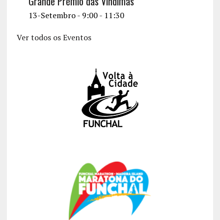
v
Grande Prémio das Vindimas
i
13-Setembro - 9:00
-
11:30
g
Ver todos os Eventos
a
t
i
o
n