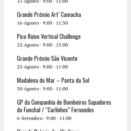
15-Agosto - 9:00
-
11:00
c
a
v
h
Grande Prémio Art’ Camacha
r
i
16-Agosto - 9:00
-
11:30
a
g
a
n
Pico Ruivo Vertical Challenge
t
d
22-Agosto - 9:00
-
13:00
i
V
Grande Prémio São Vicente
o
i
23-Agosto - 9:00
-
11:00
n
e
Madalena do Mar – Ponta do Sol
w
30-Agosto - 9:00
-
11:00
s
GP da Companhia de Bombeiros Sapadores
N
do Funchal / “Carlinhos” Fernandes
6-Setembro - 9:00
-
11:00
a