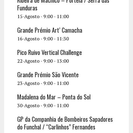
Ribeira de Machico – Portela / Serra das
c
a
v
Funduras
h
r
i
15-Agosto - 9:00
-
11:00
a
g
Grande Prémio Art’ Camacha
a
n
16-Agosto - 9:00
-
11:30
t
d
Pico Ruivo Vertical Challenge
i
V
22-Agosto - 9:00
-
13:00
o
i
n
Grande Prémio São Vicente
e
23-Agosto - 9:00
-
11:00
w
Madalena do Mar – Ponta do Sol
s
30-Agosto - 9:00
-
11:00
N
GP da Companhia de Bombeiros Sapadores
a
do Funchal / “Carlinhos” Fernandes