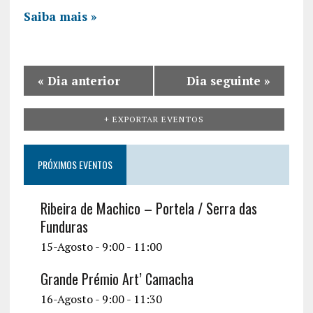
v
Saiba mais »
i
g
a
«
Dia anterior
Dia seguinte
»
t
i
+ EXPORTAR EVENTOS
o
PRÓXIMOS EVENTOS
n
Ribeira de Machico – Portela / Serra das
Funduras
15-Agosto - 9:00
-
11:00
Grande Prémio Art’ Camacha
16-Agosto - 9:00
-
11:30