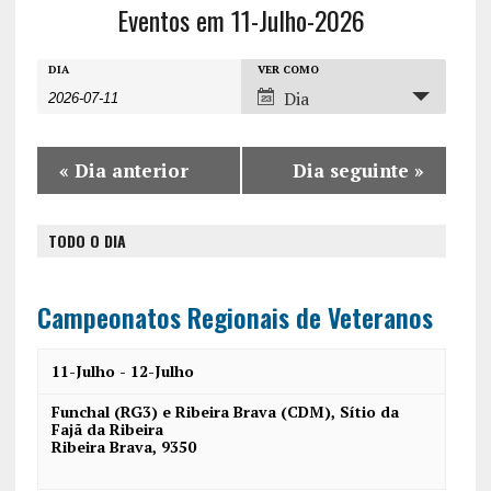
Eventos em 11-Julho-2026
E
E
E
DIA
VER COMO
Dia
v
v
v
e
e
e
n
«
Dia anterior
Dia seguinte
»
n
n
t
t
t
o
TODO O DIA
o
o
s
V
s
P
i
Campeonatos Regionais de Veteranos
r
S
e
o
11-Julho
-
12-Julho
w
e
c
s
Funchal (RG3) e Ribeira Brava (CDM),
Sítio da
a
Fajã da Ribeira
u
N
Ribeira Brava
,
9350
r
r
a