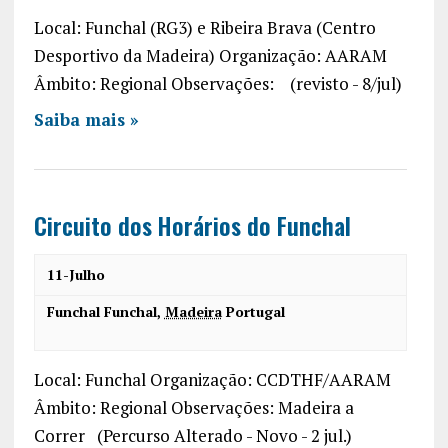
c
a
v
Local: Funchal (RG3) e Ribeira Brava (Centro
h
r
i
Desportivo da Madeira) Organização: AARAM
a
g
Âmbito: Regional Observações: (revisto - 8/jul)
a
n
Saiba mais »
t
d
i
V
o
Circuito dos Horários do Funchal
i
n
e
11-Julho
w
Funchal
Funchal
,
Madeira
Portugal
s
N
Local: Funchal Organização: CCDTHF/AARAM
a
Âmbito: Regional Observações: Madeira a
Correr (Percurso Alterado - Novo - 2 jul.)