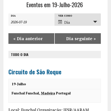
Eventos em 19-Julho-2026
E
E
E
DIA
VER COMO
Dia
v
v
v
e
e
e
n
«
Dia anterior
Dia seguinte
»
n
n
t
t
t
o
TODO O DIA
o
o
s
V
s
P
i
Circuito de São Roque
r
S
e
o
19-Julho
w
e
c
s
Funchal
Funchal
,
Madeira
Portugal
a
u
N
r
r
a
Local: Funchal Organização: JFSR/AARAM