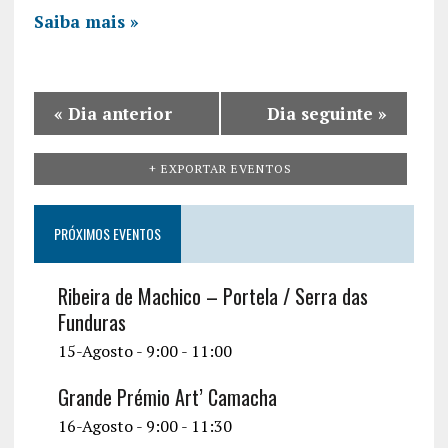
v
Saiba mais »
i
g
a
«
Dia anterior
Dia seguinte
»
t
+ EXPORTAR EVENTOS
i
o
PRÓXIMOS EVENTOS
n
Ribeira de Machico – Portela / Serra das
Funduras
15-Agosto - 9:00
-
11:00
Grande Prémio Art’ Camacha
16-Agosto - 9:00
-
11:30