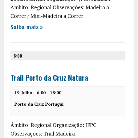
c
a
v
Âmbito: Regional Observações: Madeira a
h
r
Correr / Mini-Madeira a Correr
i
a
g
Saiba mais »
a
n
t
d
i
6:00
V
o
i
n
Trail Porto da Cruz Natura
e
w
19-Julho - 6:00
-
18:00
s
Porto da Cruz
Portugal
N
Âmbito: Regional Organização: JFPC
a
Observações: Trail Madeira