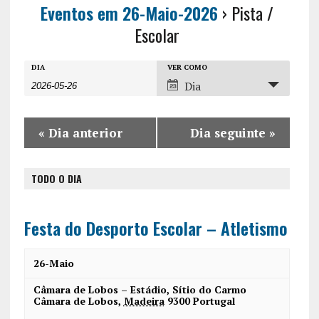
Eventos em 26-Maio-2026
› Pista /
Escolar
E
E
E
DIA
VER COMO
Dia
v
v
v
e
e
e
n
«
Dia anterior
Dia seguinte
»
n
n
t
t
t
o
TODO O DIA
o
o
s
V
s
P
i
Festa do Desporto Escolar – Atletismo
r
S
e
o
26-Maio
w
e
c
s
Câmara de Lobos – Estádio,
Sítio do Carmo
a
Câmara de Lobos
,
Madeira
9300
Portugal
u
N