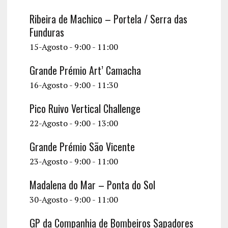
v
Ribeira de Machico – Portela / Serra das
Funduras
i
15-Agosto - 9:00
-
11:00
g
a
Grande Prémio Art’ Camacha
16-Agosto - 9:00
-
11:30
t
i
Pico Ruivo Vertical Challenge
o
22-Agosto - 9:00
-
13:00
n
Grande Prémio São Vicente
23-Agosto - 9:00
-
11:00
Madalena do Mar – Ponta do Sol
30-Agosto - 9:00
-
11:00
GP da Companhia de Bombeiros Sapadores