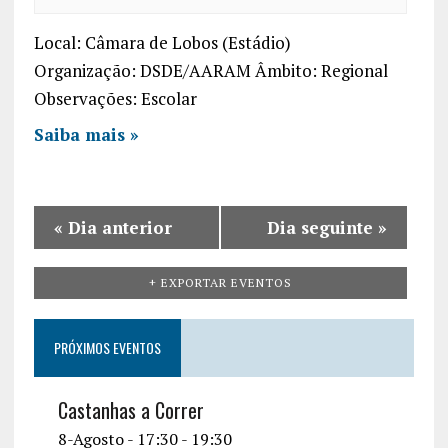
r
r
a
c
Local: Câmara de Lobos (Estádio)
a
v
Organização: DSDE/AARAM Âmbito: Regional
h
r
i
Observações: Escolar
a
g
Saiba mais »
a
n
t
d
i
V
«
Dia anterior
Dia seguinte
»
o
i
n
+ EXPORTAR EVENTOS
e
w
PRÓXIMOS EVENTOS
s
N
Castanhas a Correr
a
8-Agosto - 17:30
-
19:30