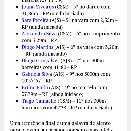
Joana Viveiros
(CSM) – 5ª no dardo com
31,86m – RP (ainda iniciada)
Sara Pereira
(AJS) – 5ª na vara com 2,35m –
RP (ainda iniciada)
Alexandra Silva
(CSM) – 6ª no comprimento
com 5,29m – RP
Diogo Martins
(AJS) – 6º na vara com 3,20m
– RP (ainda iniciado)
Diogo Gonçalves
(AJS) – 7º nos 300m
barreiras com 41″80 – RP
Gabriela Silva
(AJS) – 9ª nos 3000m com
10’57″57 – RP
Bruno Faria
(AJS) – 9º no martelo com
37,79m – RP (ainda iniciado)
Tiago Camacho
(CSM) – 11º nos 300m
barreiras com 42″38 – RP (ainda iniciado)
Uma referência final e uma palavra de alento
para o jovem que acabou por ser o mais infeliz