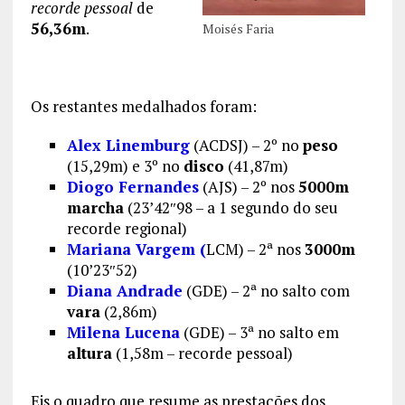
recorde pessoal
de
56,36m
.
Moisés Faria
Os restantes medalhados foram:
Alex Linemburg
(ACDSJ) – 2º no
peso
(15,29m) e 3º no
disco
(41,87m)
Diogo Fernandes
(AJS) – 2º nos
5000m
marcha
(23’42″98 – a 1 segundo do seu
recorde regional)
Mariana Vargem (
LCM) – 2ª nos
3000m
(10’23″52)
Diana Andrade
(GDE) – 2ª no salto com
vara
(2,86m)
Milena Lucena
(GDE) – 3ª no salto em
altura
(1,58m – recorde pessoal)
Eis o quadro que resume as prestações dos