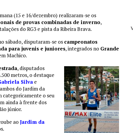
emana (15 e 16/dezembro) realizaram-se os
onais de provas combinadas de inverno
,
V
talações do RG3 e pista da Ribeira Brava.
o sábado, disputaram-se os
campeonatos
ada para juvenis e juniores
, integrados no
Grande
 em Machico.
estrada
, disputados
3.500 metros, o destaque
Gabriela Silva
e
 ambos do Jardim da
m categoricamente o seu
m ainda à frente dos
ão júnior.
 coube ao
Jardim da
s.