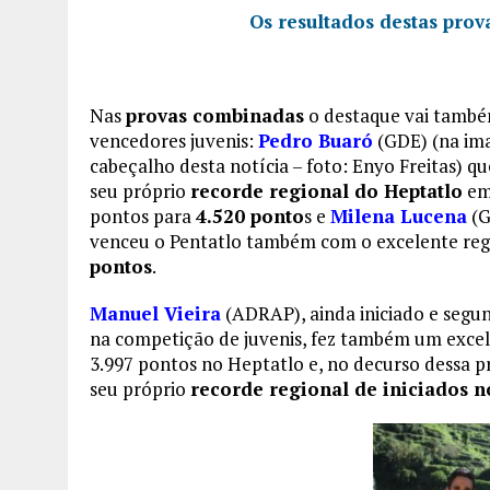
Os resultados destas pro
Nas
provas combinadas
o destaque vai també
vencedores juvenis:
Pedro Buaró
(GDE) (na im
cabeçalho desta notícia – foto: Enyo Freitas) q
seu próprio
recorde regional do Heptatlo
em
pontos para
4.520 ponto
s e
Milena Lucena
(G
venceu o Pentatlo também com o excelente reg
pontos
.
Manuel Vieira
(ADRAP), ainda iniciado e segun
na competição de juvenis, fez também um excel
3.997 pontos no Heptatlo e, no decurso dessa p
seu próprio
recorde regional de iniciados n