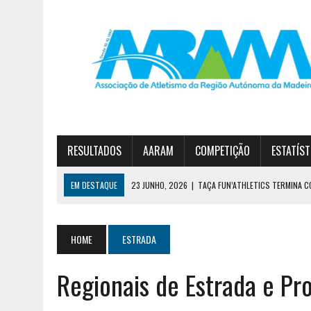
RESULTADOS
AARAM
COMPETIÇÃO
ESTATÍST
EM DESTAQUE
23 JUNHO, 2026
|
TAÇA FUN’ATHLETICS TERMINA C
19 JUNHO, 2026
|
DIOGO NÓBREGA E JOANA SOUSA VENCEM CIRCUITO 
30 JUNHO, 2026
|
ESTREITO E JARDIM DA SERRA NO PÓDIO DA 1ª DIVI
HOME
ESTRADA
Regionais de Estrada e P