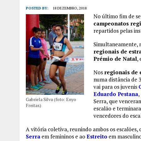
POSTED BY:
18 DEZEMBRO, 2018
No último fim de s
campeonatos regi
repartidos pelas ins
Simultaneamente, n
regionais de estr
Prémio de Natal
,
Nos
regionais de 
numa distância de 
vai para os juvenis
Eduardo Pestana
,
Gabriela Silva (foto: Enyo
Serra, que vencera
Freitas)
escalão e terminara
vencedores do escal
A vitória coletiva, reunindo ambos os escalões,
Serra
em femininos e ao
Estreito
em masculino