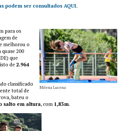
vas podem ser consultados AQUI
.
m para os
agem de
ue melhorou o
 quase 200
DE) que
isto de
2.964
do classificado
Milena Lucena
ente total de
rova, bateu o
o salto em altura
, com
1,83m
.