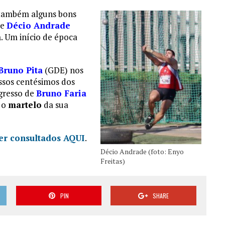
 também alguns bons
de
Décio Andrade
m
. Um início de época
Bruno Pita
(GDE) nos
assos centésimos dos
ogresso de
Bruno Faria
m o
martelo
da sua
ser consultados AQUI
.
Décio Andrade (foto: Enyo
Freitas)
PIN
SHARE