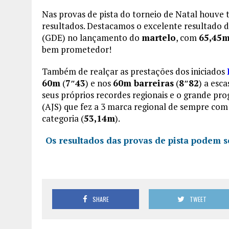
Nas provas de pista do torneio de Natal houve
resultados. Destacamos o excelente resultado 
(GDE) no lançamento do
martelo
, com
65,45
bem prometedor!
Também de realçar as prestações dos iniciados
60m
(
7″43
) e nos
60m barreiras
(
8″82
) a esc
seus próprios recordes regionais e o grande pr
(AJS) que fez a 3 marca regional de sempre co
categoria (
53,14m
).
Os resultados das provas de pista podem 
SHARE
TWEET