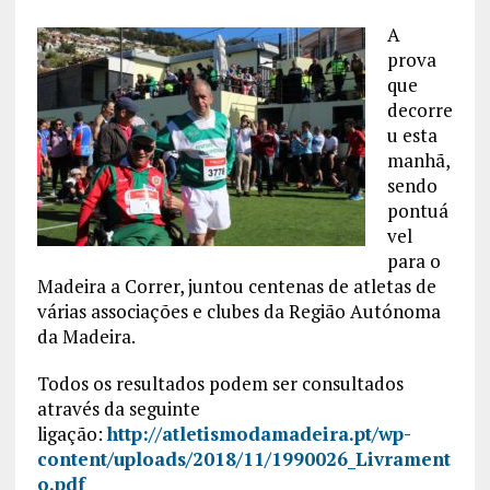
A
prova
que
decorre
u esta
manhã,
sendo
pontuá
vel
para o
Madeira a Correr, juntou centenas de atletas de
várias associações e clubes da Região Autónoma
da Madeira.
Todos os resultados podem ser consultados
através da seguinte
ligação:
http://atletismodamadeira.pt/wp-
content/uploads/2018/11/1990026_Livrament
o.pdf