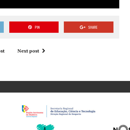
PIN
SHARE
st
Next post