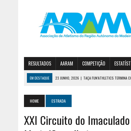
RESULTADOS
AARAM
COMPETIÇÃO
ESTATÍST
EM DESTAQUE
23 JUNHO, 2026
|
TAÇA FUN’ATHLETICS TERMINA C
19 JUNHO, 2026
|
DIOGO NÓBREGA E JOANA SOUSA VENCEM CIRCUITO 
30 JUNHO, 2026
|
ESTREITO E JARDIM DA SERRA NO PÓDIO DA 1ª DIVI
HOME
ESTRADA
XXI Circuito do Imaculad