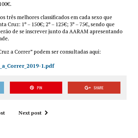
 100€.
s três melhores classificados em cada sexo que
a Cruz: 1º – 150€; 2º – 125€; 3º – 75€, sendo que
s terão de se inscrever junto da AARAM apresentando
ade.
Cruz a Correr” podem ser consultadas aqui:
_a_Correr_2019-1.pdf
PIN
SHARE
st
Next post