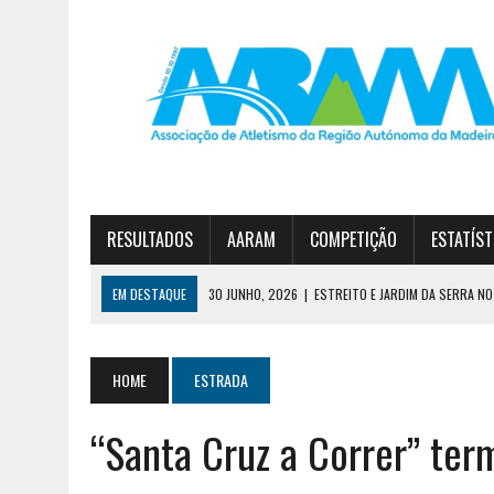
RESULTADOS
AARAM
COMPETIÇÃO
ESTATÍST
EM DESTAQUE
30 JUNHO, 2026
|
ESTREITO E JARDIM DA SERRA NO 
23 JUNHO, 2026
|
TAÇA FUN’ATHLETICS TERMINA COM VITÓRIA DO JA
7 AGOSTO, 2026
|
CURSO DE TREINADORES DE ATLETISMO – GRAU II
HOME
ESTRADA
“Santa Cruz a Correr” te