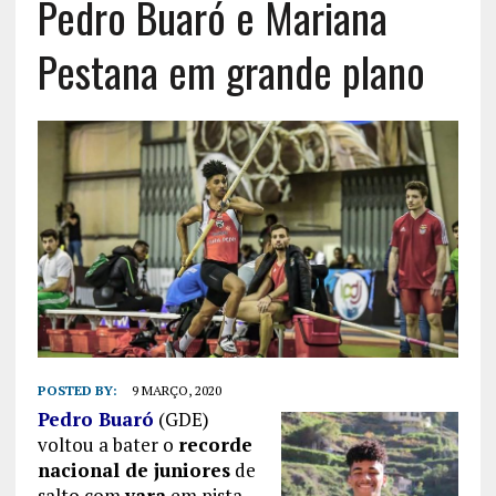
Pedro Buaró e Mariana
Pestana em grande plano
POSTED BY:
9 MARÇO, 2020
Pedro Buaró
(GDE)
voltou a bater o
recorde
nacional de juniores
de
salto com
vara
em pista