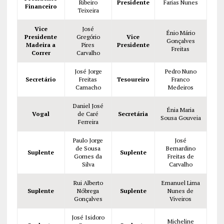
Ribeiro
Presidente
Farias Nunes
Financeiro
Teixeira
Vice
José
Énio Mário
Presidente
Gregório
Vice
Gonçalves
Madeira a
Pires
Presidente
Freitas
Correr
Carvalho
José Jorge
Pedro Nuno
Secretário
Freitas
Tesoureiro
Franco
Camacho
Medeiros
Daniel José
Énia Maria
Vogal
de Caré
Secretária
Sousa Gouveia
Ferreira
Paulo Jorge
José
de Sousa
Bernardino
Suplente
Suplente
Gomes da
Freitas de
Silva
Carvalho
Rui Alberto
Emanuel Lima
Suplente
Nóbrega
Suplente
Nunes de
Gonçalves
Viveiros
José Isidoro
Micheline