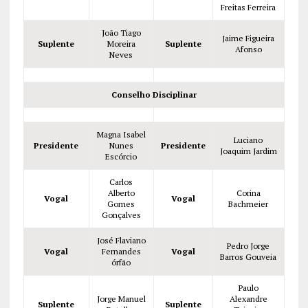
Freitas Ferreira
João Tiago
Jaime Figueira
Suplente
Moreira
Suplente
Afonso
Neves
Conselho Disciplinar
Magna Isabel
Luciano
Presidente
Nunes
Presidente
Joaquim Jardim
Escórcio
Carlos
Alberto
Corina
Vogal
Vogal
Gomes
Bachmeier
Gonçalves
José Flaviano
Pedro Jorge
Vogal
Fernandes
Vogal
Barros Gouveia
órfão
Paulo
Jorge Manuel
Alexandre
Suplente
Suplente