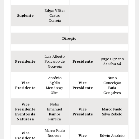
Edgar Válter
Suplente
Castro
Correia
Direção
Luís Alberto
Jorge Cipriano
Presidente
Policarpo de
Presidente
da Silva Sá
Gouveia
António
Nuno
Vice
Egídio
Vice
Conceição
Presidente
Mendonça
Presidente
Faria
Olim
Gonçalves
Vice
Nélio
Presidente
Emanuel
Vice
Marco Paulo
Eventos da
Ramos
Presidente
Silva Rebelo
Natureza
Parreira
Marco Paulo
Vice
Roovers
Vice
Edwin António
Presidente