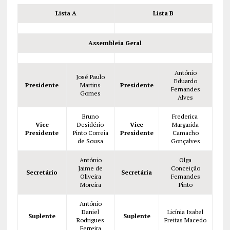
Lista A
Lista B
Assembleia Geral
António
José Paulo
Eduardo
Presidente
Martins
Presidente
Fernandes
Gomes
Alves
Bruno
Frederica
Vice
Desidério
Vice
Margarida
Presidente
Pinto Correia
Presidente
Camacho
de Sousa
Gonçalves
António
Olga
Jaime de
Conceição
Secretário
Secretária
Oliveira
Fernandes
Moreira
Pinto
António
Daniel
Licínia Isabel
Suplente
Suplente
Rodrigues
Freitas Macedo
Ferreira