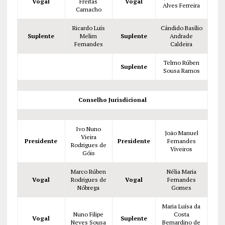
Vogal
Freitas
Vogal
Alves Ferreira
Camacho
Ricardo Luís
Cândido Basílio
Suplente
Melim
Suplente
Andrade
Fernandes
Caldeira
Telmo Rúben
Suplente
Sousa Ramos
Conselho Jurisdicional
Ivo Nuno
João Manuel
Vieira
Presidente
Presidente
Fernandes
Rodrigues de
Viveiros
Góis
Marco Rúben
Nélia Maria
Vogal
Rodrigues de
Vogal
Fernandes
Nóbrega
Gomes
Maria Luísa da
Nuno Filipe
Costa
Vogal
Suplente
Neves Sousa
Bernardino de