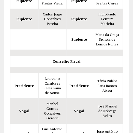
Suplente
Suplente
Freitas Vieira
Freitas Caires
Carlos Jorge
Ilídio Paulo
Suplente
Gonçalves
Suplente
Ferreira
Pereira
Macieira
Maria da Graça
Suplente
Spínola de
Lemos Nunes
Conselho Fiscal
Laureano
Tânia Rubina
Cambises
Presidente
Presidente
Faria Ramos
Teles Faria
Abreu
de Sousa
Maribel
José Manuel
Gomes
Vogal
Vogal
de Nóbrega
Gonçalves
Belim
Gordon
Luís António
José António