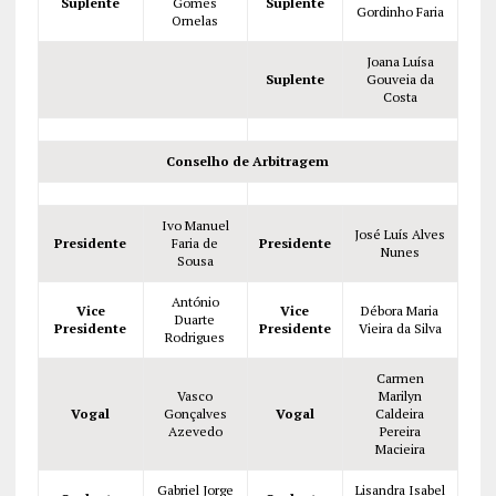
Suplente
Gomes
Suplente
Gordinho Faria
Ornelas
Joana Luísa
Suplente
Gouveia da
Costa
Conselho de Arbitragem
Ivo Manuel
José Luís Alves
Presidente
Faria de
Presidente
Nunes
Sousa
António
Vice
Vice
Débora Maria
Duarte
Presidente
Presidente
Vieira da Silva
Rodrigues
Carmen
Vasco
Marilyn
Vogal
Gonçalves
Vogal
Caldeira
Azevedo
Pereira
Macieira
Gabriel Jorge
Lisandra Isabel