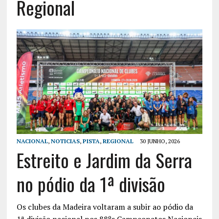
Regional
NACIONAL
,
NOTICIAS
,
PISTA
,
REGIONAL
30 JUNHO, 2026
Estreito e Jardim da Serra
no pódio da 1ª divisão
Os clubes da Madeira voltaram a subir ao pódio da
1ª divisão nacional nos 88ºs Campeonatos Nacionais