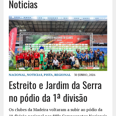
Noticias
NACIONAL
,
NOTICIAS
,
PISTA
,
REGIONAL
30 JUNHO, 2026
Estreito e Jardim da Serra
no pódio da 1ª divisão
Os clubes da Madeira voltaram a subir ao pódio da
1ª divisão nacional nos 88ºs Campeonatos Nacionais