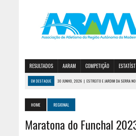
RESULTADOS
AARAM
COMPETIÇÃO
ESTATÍST
EM DESTAQUE
30 JUNHO, 2026
|
ESTREITO E JARDIM DA SERRA NO 
23 JUNHO, 2026
|
TAÇA FUN’ATHLETICS TERMINA COM VITÓRIA DO JA
7 AGOSTO, 2026
|
CURSO DE TREINADORES DE ATLETISMO – GRAU II
HOME
REGIONAL
Maratona do Funchal 202