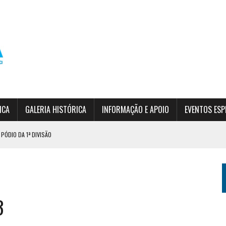
ICA
GALERIA HISTÓRICA
INFORMAÇÃO E APOIO
EVENTOS ESP
PÓDIO DA 1ª DIVISÃO
RDIM DA SERRA
 (INSCRIÇÕES ABERTAS)
3