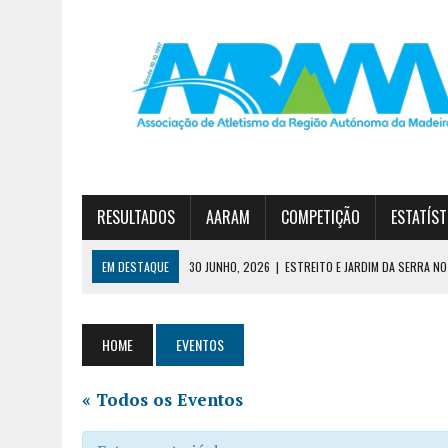
RESULTADOS
AARAM
COMPETIÇÃO
ESTATÍST
EM DESTAQUE
30 JUNHO, 2026
|
ESTREITO E JARDIM DA SERRA NO 
23 JUNHO, 2026
|
TAÇA FUN’ATHLETICS TERMINA COM VITÓRIA DO JA
7 AGOSTO, 2026
|
CURSO DE TREINADORES DE ATLETISMO – GRAU II
HOME
EVENTOS
« Todos os Eventos