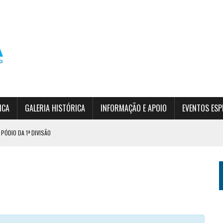
ICA
GALERIA HISTÓRICA
INFORMAÇÃO E APOIO
EVENTOS ESP
PÓDIO DA 1ª DIVISÃO
RDIM DA SERRA
 (INSCRIÇÕES ABERTAS)