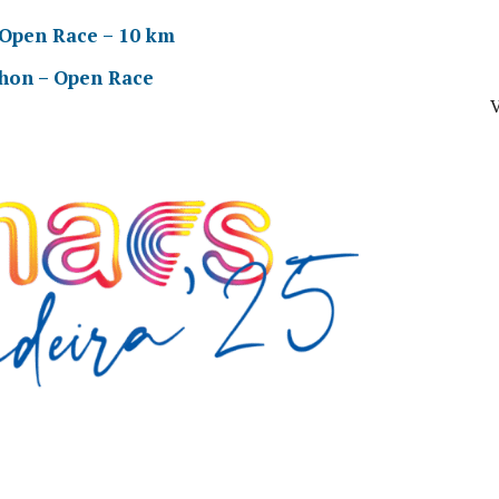
 Open Race – 10 km
hon – Open Race
V