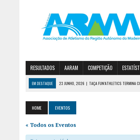
RESULTADOS
AARAM
COMPETIÇÃO
ESTATÍST
EM DESTAQUE
23 JUNHO, 2026
|
TAÇA FUN’ATHLETICS TERMINA C
19 JUNHO, 2026
|
DIOGO NÓBREGA E JOANA SOUSA VENCEM CIRCUITO 
30 JUNHO, 2026
|
ESTREITO E JARDIM DA SERRA NO PÓDIO DA 1ª DIVI
HOME
EVENTOS
« Todos os Eventos