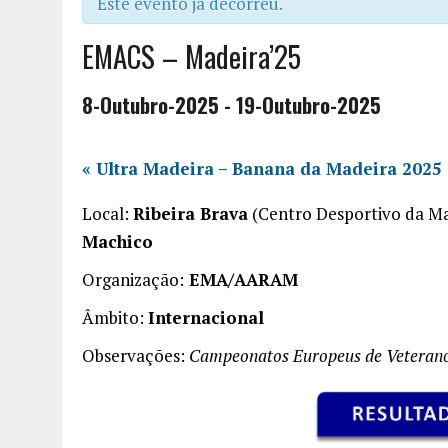
Este evento já decorreu.
EMACS – Madeira’25
8-Outubro-2025
-
19-Outubro-2025
«
Ultra Madeira – Banana da Madeira 2025
Local:
Ribeira Brava
(Centro Desportivo da Ma
Machico
Organização:
EMA/AARAM
Âmbito:
Internacional
Observações:
Campeonatos Europeus de Veterano