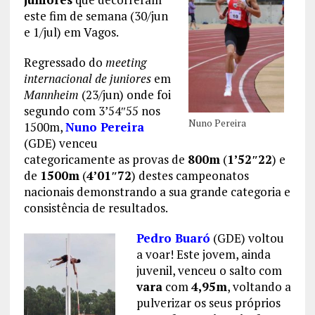
este fim de semana (30/jun
e 1/jul) em Vagos.
Regressado do
meeting
internacional de juniores
em
Mannheim
(23/jun) onde foi
segundo com 3’54″55 nos
Nuno Pereira
1500m,
Nuno Pereira
(GDE) venceu
categoricamente as provas de
800m
(
1’52″22
) e
de
1500m
(
4’01″72
) destes campeonatos
nacionais demonstrando a sua grande categoria e
consistência de resultados.
Pedro Buaró
(GDE) voltou
a voar! Este jovem, ainda
juvenil, venceu o salto com
vara
com
4,95m
, voltando a
pulverizar os seus próprios