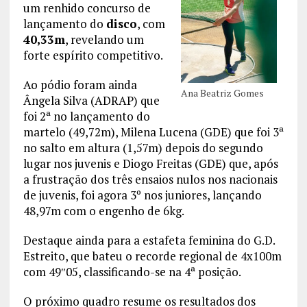
um renhido concurso de
lançamento do
disco
, com
40,33m
, revelando um
forte espírito competitivo.
Ao pódio foram ainda
Ana Beatriz Gomes
Ângela Silva (ADRAP) que
foi 2ª no lançamento do
martelo (49,72m), Milena Lucena (GDE) que foi 3ª
no salto em altura (1,57m) depois do segundo
lugar nos juvenis e Diogo Freitas (GDE) que, após
a frustração dos três ensaios nulos nos nacionais
de juvenis, foi agora 3º nos juniores, lançando
48,97m com o engenho de 6kg.
Destaque ainda para a estafeta feminina do G.D.
Estreito, que bateu o recorde regional de 4x100m
com 49″05, classificando-se na 4ª posição.
O próximo quadro resume os resultados dos