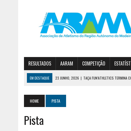
RESULTADOS
AARAM
COMPETIÇÃO
ESTATÍST
EM DESTAQUE
23 JUNHO, 2026
|
TAÇA FUN’ATHLETICS TERMINA C
19 JUNHO, 2026
|
DIOGO NÓBREGA E JOANA SOUSA VENCEM CIRCUITO 
30 JUNHO, 2026
|
ESTREITO E JARDIM DA SERRA NO PÓDIO DA 1ª DIVI
HOME
PISTA
Pista