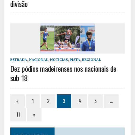
divisão
ESTRADA
,
NACIONAL
,
NOTICIAS
,
PISTA
,
REGIONAL
Dez pódios madeirenses nos nacionais de
sub-18
«
1
2
3
4
5
…
11
»