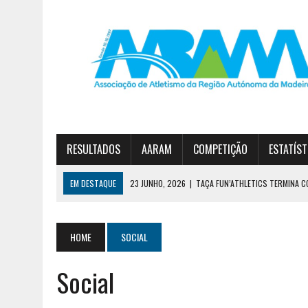
RESULTADOS
AARAM
COMPETIÇÃO
ESTATÍST
EM DESTAQUE
23 JUNHO, 2026
|
TAÇA FUN’ATHLETICS TERMINA C
19 JUNHO, 2026
|
DIOGO NÓBREGA E JOANA SOUSA VENCEM CIRCUITO 
30 JUNHO, 2026
|
ESTREITO E JARDIM DA SERRA NO PÓDIO DA 1ª DIVI
HOME
SOCIAL
Social