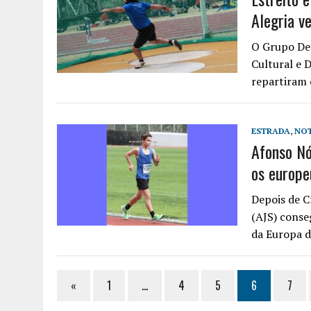
Alegria v
O Grupo Des
Cultural e 
repartiram 
ESTRADA
,
NOT
Afonso Nó
os europe
Depois de 
(AJS) conse
da Europa d
«
1
…
4
5
6
7