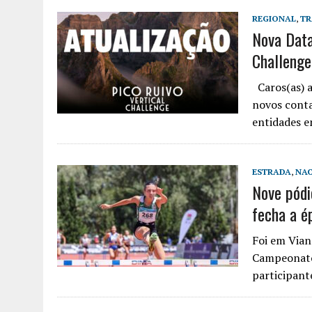
REGIONAL
,
TR
Nova Data
Challenge
Caros(as) a
novos conta
entidades e
ESTRADA
,
NAC
Nove pódi
fecha a é
Foi em Vian
Campeonatos
participant