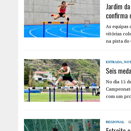
Jardim da
confirma 
As equipas 
vitórias co
na pista d
ESTRADA
,
NOT
Seis meda
No dia 15 de
Campeonato
com um pr
REGIONAL
1
Estreito 