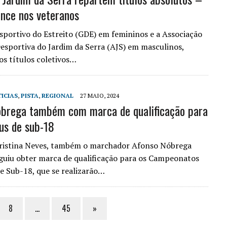
ence nos veteranos
portivo do Estreito (GDE) em femininos e a Associação
Desportiva do Jardim da Serra (AJS) em masculinos,
os títulos coletivos…
ICIAS
,
PISTA
,
REGIONAL
27 MAIO, 2024
brega também com marca de qualificação para
us de sub-18
Cristina Neves, também o marchador Afonso Nóbrega
guiu obter marca de qualificação para os Campeonatos
e Sub-18, que se realizarão…
8
…
45
»