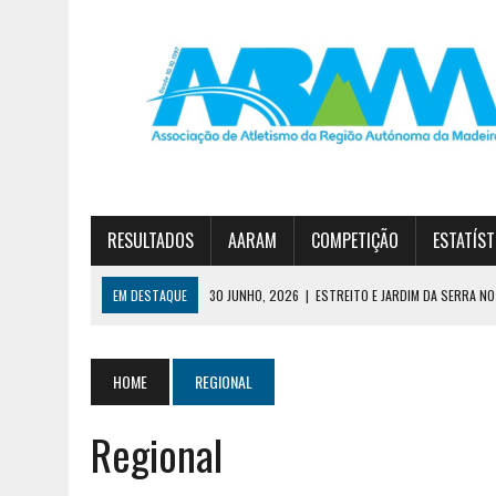
RESULTADOS
AARAM
COMPETIÇÃO
ESTATÍST
EM DESTAQUE
30 JUNHO, 2026
|
ESTREITO E JARDIM DA SERRA NO 
23 JUNHO, 2026
|
TAÇA FUN’ATHLETICS TERMINA COM VITÓRIA DO JA
7 AGOSTO, 2026
|
CURSO DE TREINADORES DE ATLETISMO – GRAU II
HOME
REGIONAL
Regional