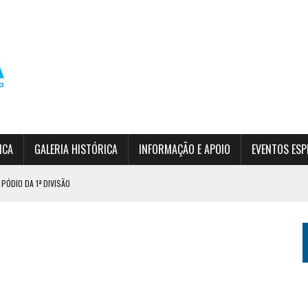
ICA
GALERIA HISTÓRICA
INFORMAÇÃO E APOIO
EVENTOS ESP
PÓDIO DA 1ª DIVISÃO
RDIM DA SERRA
 (INSCRIÇÕES ABERTAS)