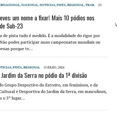
ERNACIONAL
,
NACIONAL
,
NOTICIAS
,
PISTA
,
REGIONAL
,
TRAIL
23
Neves: um nome a fixar! Mais 10 pódios nos
 de Sub-23
V
o de pista tudo é medido. É a modalidade do rigor por
 Não podes participar nuns campeonatos mundiais ou
penas porque te…
TICIAS
,
PISTA
,
REGIONAL
15 JULHO, 2024
 Jardim da Serra no pódio da 1ª divisão
do Grupo Desportivo do Estreito, em femininos, e da
Cultural e Desportiva do Jardim da Serra, em masculinos,
m o 3º lugar…