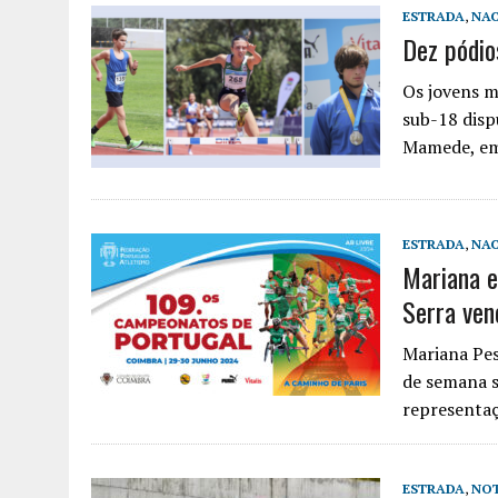
ESTRADA
,
NAC
Dez pódio
Os jovens m
sub-18 disp
Mamede, em
ESTRADA
,
NAC
Mariana e
Serra ven
Mariana Pes
de semana s
representa
ESTRADA
,
NOT