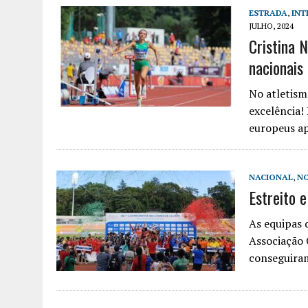
ESTRADA
,
INT
JULHO, 2024
Cristina 
nacionais
No atletism
excelência!
europeus a
NACIONAL
,
NO
Estreito e
As equipas 
Associação 
conseguira