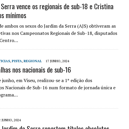
 Serra vence os regionais de sub-18 e Cristina
os mínimos
de ambos os sexos do Jardim da Serra (AJS) obtiveram as
letivas nos Campeonatos Regionais de Sub-18, disputados
o Centro…
ICIAS
,
PISTA
,
REGIONAL
17 JUNHO, 2024
lhas nos nacionais de sub-16
 junho, em Viseu, realizou-se a 1ª edição dos
s Nacionais de Sub-16 num formato de jornada única e
ograma…
2 JUNHO, 2024
e Jardim da Serra repartem títulos absolutos –